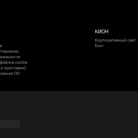
КИОН
Корпоративный сайт
е
Блог
оглашение
иальности
файлов cookie
 и приставки)
ования ПО