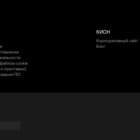
КИОН
Корпоративный сайт
е
Блог
оглашение
иальности
файлов cookie
 и приставки)
ования ПО