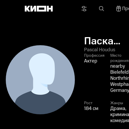
Пр
Паскаль
Худус
Pascal Houdus
Профессия
Место
Актер
рождения
nearby
Bielefeld
Northrhi
Westphal
German
Рост
Жанры
184 см
Драма,
кримина
комедия