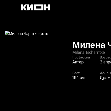
Милена 
Milena Tscharntke
Профессия
Возрас
Актер
3 апр
Рост
Жанры
164 см
Драма