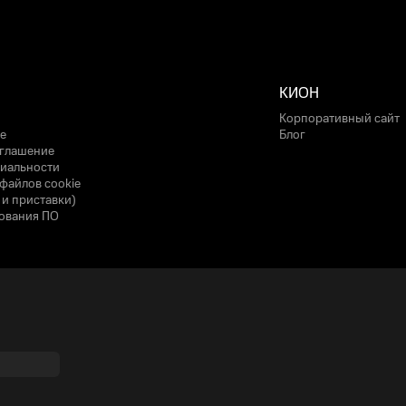
КИОН
Корпоративный сайт
е
Блог
оглашение
иальности
файлов cookie
 и приставки)
ования ПО