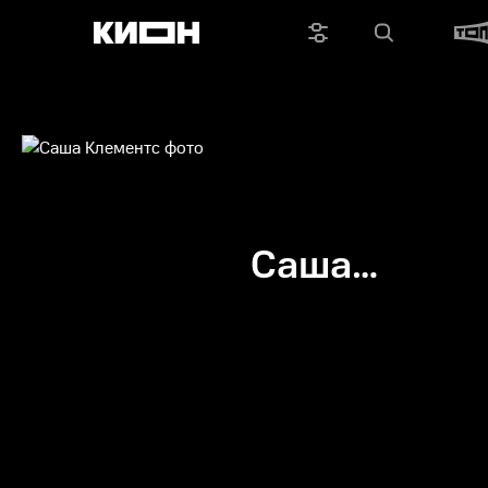
Cаша
Клементс