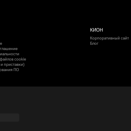
КИОН
Корпоративный сайт
е
Блог
оглашение
иальности
файлов cookie
 и приставки)
ования ПО