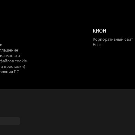
КИОН
Корпоративный сайт
е
Блог
оглашение
иальности
файлов cookie
 и приставки)
ования ПО