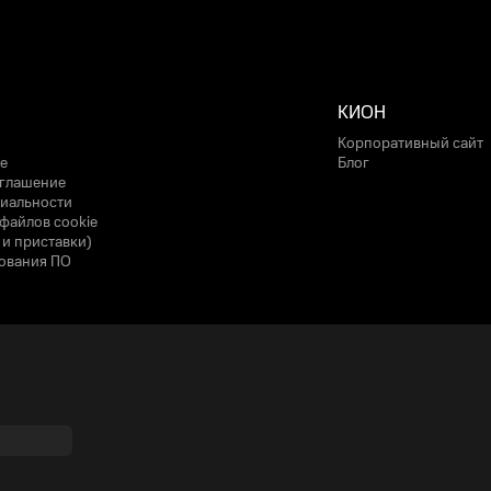
КИОН
Корпоративный сайт
е
Блог
оглашение
иальности
файлов cookie
 и приставки)
ования ПО