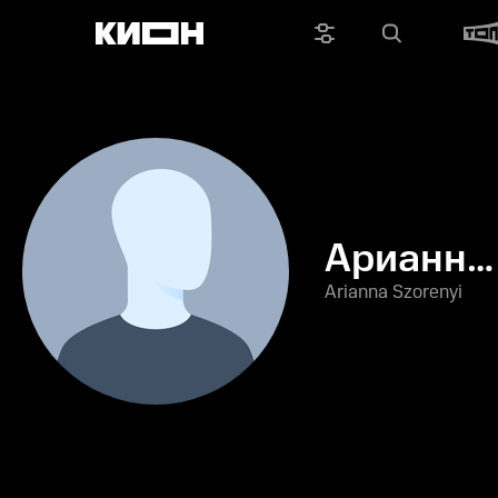
Арианна
Шорень
Arianna Szorenyi