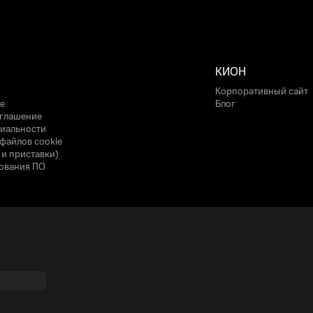
КИОН
Корпоративный сайт
е
Блог
оглашение
иальности
файлов cookie
 и приставки)
ования ПО