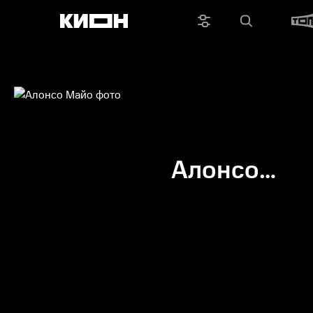
Алонсо
Майо