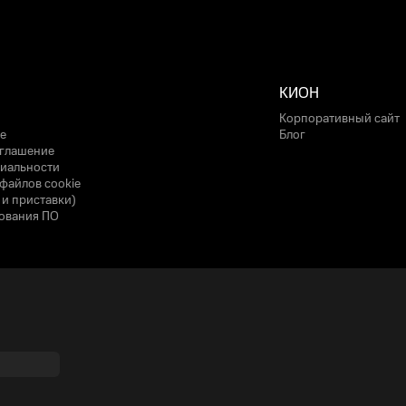
КИОН
Корпоративный сайт
е
Блог
оглашение
иальности
файлов cookie
 и приставки)
ования ПО