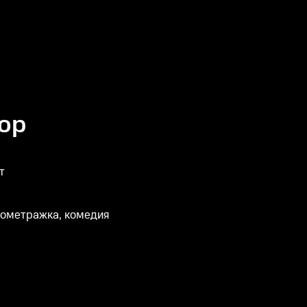
ор
т
кометражка, комедия