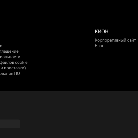
КИОН
Корпоративный сайт
е
Блог
оглашение
иальности
файлов cookie
 и приставки)
ования ПО