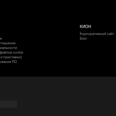
КИОН
Корпоративный сайт
е
Блог
оглашение
иальности
файлов cookie
 и приставки)
ования ПО