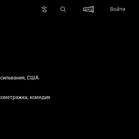
Войти
нсильвания, США
кометражка, комедия