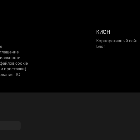
КИОН
Корпоративный сайт
е
Блог
оглашение
иальности
файлов cookie
 и приставки)
ования ПО