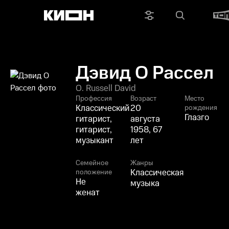
Дэвид О Рассел
O. Russell David
Профессия
Возраст
Место
Классический
20
рождения
Глазго
гитарист,
августа
гитарист,
1958, 67
музыкант
лет
Семейное
Жанры
Классическая
положение
Не
музыка
женат