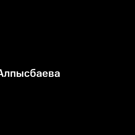
 Алпысбаева