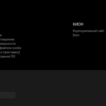
КИОН
Корпоративный сайт
е
Блог
оглашение
иальности
файлов cookie
 и приставки)
ования ПО