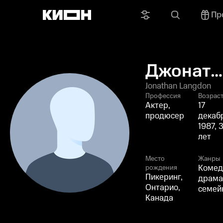
Пр
Джоната
Лэнгдон
Jonathan Langdon
Профессия
Возрас
Актер,
17
продюсер
декаб
1987, 
лет
Место
Жанры
Комед
рождения
Пикеринг,
драма
Онтарио,
семей
Канада