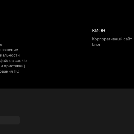
КИОН
Корпоративный сайт
е
Блог
оглашение
иальности
файлов cookie
 и приставки)
ования ПО