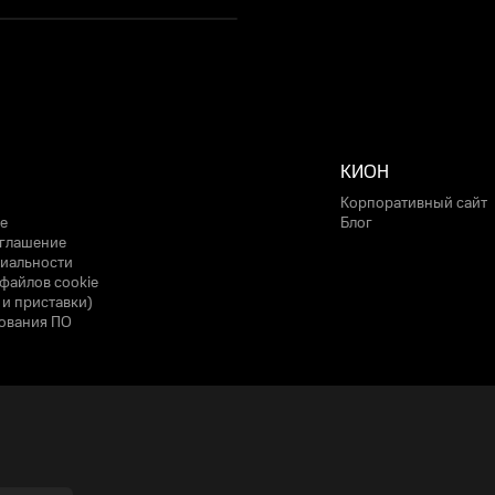
КИОН
Корпоративный сайт
е
Блог
оглашение
иальности
файлов cookie
 и приставки)
ования ПО