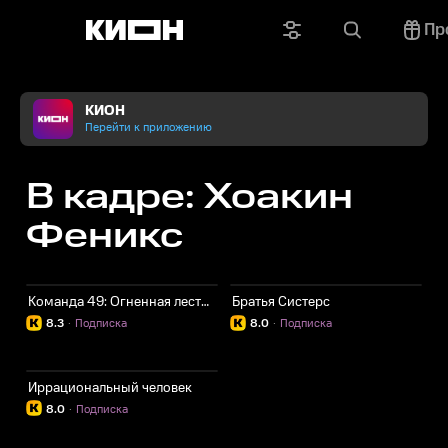
Пр
КИОН
Перейти к приложению
В кадре: Хоакин
Феникс
Команда 49: Огненная лестница
Братья Систерс
8.3
·
Подписка
8.0
·
Подписка
Иррациональный человек
8.0
·
Подписка