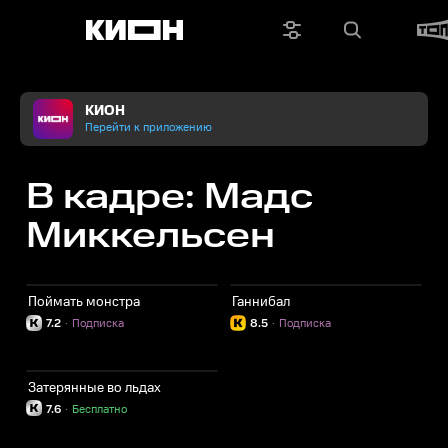
КИОН
Перейти к приложению
В кадре: Мадс
Миккельсен
Поймать монстра
Ганнибал
7.2
·
Подписка
8.5
·
Подписка
Затерянные во льдах
7.6
·
Бесплатно