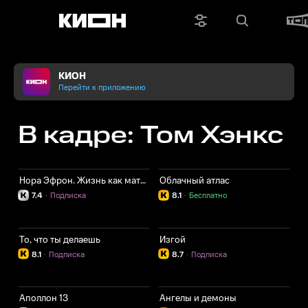
КИОН
Перейти к приложению
В кадре: Том Хэнкс
Нора Эфрон. Жизнь как материал
Облачный атлас
7.4
·
Подписка
8.1
·
Бесплатно
То, что ты делаешь
Изгой
8.1
·
Подписка
8.7
·
Подписка
Аполлон 13
Ангелы и демоны