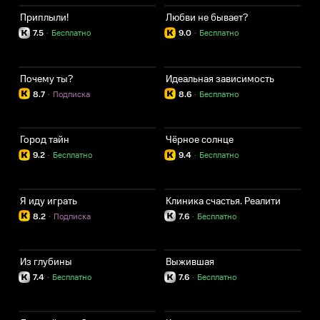
Приплыли!
Любви не бывает?
7.5
·
Бесплатно
9.0
·
Бесплатно
Почему ты?
Идеальная зависимость
8.7
·
Подписка
8.6
·
Бесплатно
Город тайн
Чёрное солнце
9.2
·
Бесплатно
9.4
·
Бесплатно
Я иду играть
Клиника счастья. Реалити
8.2
·
Подписка
7.6
·
Бесплатно
Из глубины
Выжившая
7.4
·
Бесплатно
7.6
·
Бесплатно