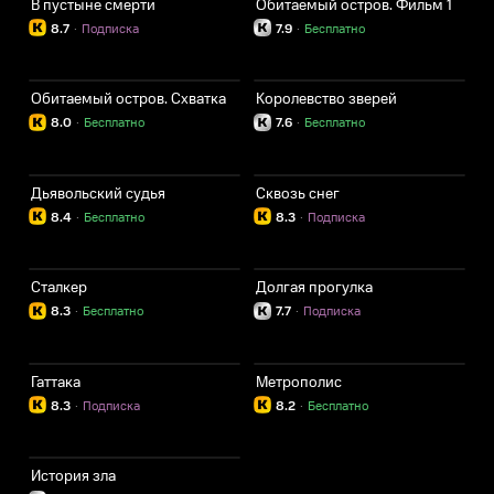
В пустыне смерти
Обитаемый остров. Фильм 1
8.7
·
Подписка
7.9
·
Бесплатно
Обитаемый остров. Схватка
Королевство зверей
8.0
·
Бесплатно
7.6
·
Бесплатно
Дьявольский судья
Сквозь снег
8.4
·
Бесплатно
8.3
·
Подписка
Сталкер
Долгая прогулка
8.3
·
Бесплатно
7.7
·
Подписка
Гаттака
Метрополис
8.3
·
Подписка
8.2
·
Бесплатно
История зла