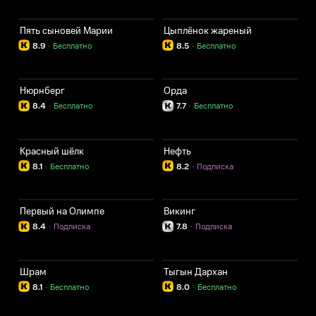
Пять сыновей Марии
Цыплёнок жареный
8.9
·
Бесплатно
8.5
·
Бесплатно
Нюрнберг
Орда
8.4
·
Бесплатно
7.7
·
Бесплатно
Красный шёлк
Нефть
8.1
·
Бесплатно
8.2
·
Подписка
Первый на Олимпе
Викинг
8.4
·
Подписка
7.8
·
Подписка
Шрам
Тыгын Дархан
8.1
·
Бесплатно
8.0
·
Бесплатно