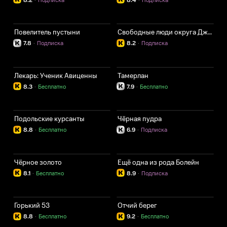
8.2
·
Подписка
8.4
·
Подписка
Повелитель пустыни
Свободные люди округа Джонс
7.8
·
Подписка
8.2
·
Подписка
Лекарь: Ученик Авиценны
Тамерлан
8.3
·
Бесплатно
7.9
·
Бесплатно
Подольские курсанты
Чёрная пудра
8.8
·
Бесплатно
6.9
·
Подписка
Чёрное золото
Ещё одна из рода Болейн
8.1
·
Бесплатно
8.9
·
Подписка
Горький 53
Отчий берег
8.8
·
Бесплатно
9.2
·
Бесплатно