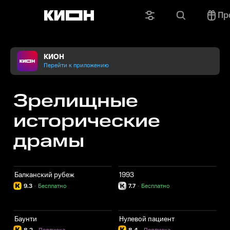
Пр
КИОН
Перейти к приложению
Зрелищные
исторические
драмы
Балканский рубеж
1993
9.3
·
Бесплатно
7.7
·
Бесплатно
Баунти
Нулевой пациент