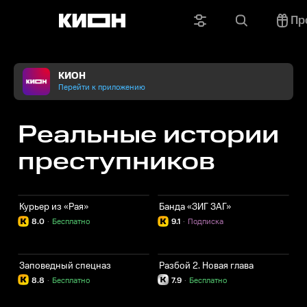
Пр
КИОН
Перейти к приложению
Реальные истории
преступников
Курьер из «Рая»
Банда «ЗИГ ЗАГ»
8.0
·
Бесплатно
9.1
·
Подписка
Заповедный спецназ
Разбой 2. Новая глава
8.8
·
Бесплатно
7.9
·
Бесплатно