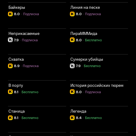
Байкеры
Линия на песке
8.0
·
Подписка
8.0
·
Подписка
Неприкасаемые
ПираМММида
7.9
·
Подписка
8.0
·
Бесплатно
Схватка
Сумерки убийцы
8.9
·
Подписка
7.9
·
Бесплатно
В порту
История российских тюрем
8.1
·
Бесплатно
8.0
·
Подписка
Станица
Легенда
8.1
·
Бесплатно
8.4
·
Бесплатно