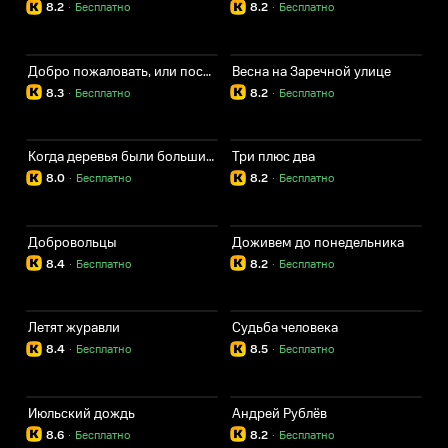
8.2
·
Бесплатно
8.2
·
Бесплатно
Добро пожаловать, или посторонним вход воспрещён
Весна на Заречной улице
8.3
·
Бесплатно
8.2
·
Бесплатно
Когда деревья были большими
Три плюс два
8.0
·
Бесплатно
8.2
·
Бесплатно
Добровольцы
Доживем до понедельника
8.4
·
Бесплатно
8.2
·
Бесплатно
Летят журавли
Судьба человека
8.4
·
Бесплатно
8.5
·
Бесплатно
Июльский дождь
Андрей Рублёв
8.6
·
Бесплатно
8.2
·
Бесплатно