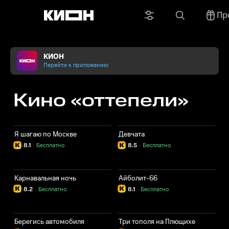
Пр
КИОН
Перейти к приложению
Кино «оттепели»
Я шагаю по Москве
Девчата
8.1
·
Бесплатно
8.5
·
Бесплатно
Карнавальная ночь
Айболит-66
8.2
·
Бесплатно
8.1
·
Бесплатно
Берегись автомобиля
Три тополя на Плющихе