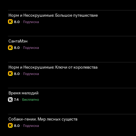
Норм и Несокрушимые: Большое путешествие
8.0
·
Подписка
СантаМэн
8.0
·
Подписка
Норм и Несокрушимые: Ключи от королевства
8.0
·
Подписка
Время мелодий
7.4
·
Бесплатно
Собаки-гении. Мир лесных существ
8.0
·
Подписка