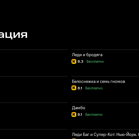
ация
Леди и бродяга
8.3
·
Бесплатно
Белоснежка и семь гномов
8.1
·
Бесплатно
Дамбо
8.1
·
Бесплатно
Леди Баг и Супер-Кот: Нью-Йорк.