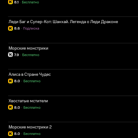
8.1
·
Бесплатно
Леди Баг и Супер-Кот: Шанхай. Легенда о Леди Драконе
8.6
·
Подписка
Морские монстрики
7.9
·
Бесплатно
Алиса в Стране Чудес
8.0
·
Бесплатно
Хвостатые мстители
8.0
·
Бесплатно
Морские монстрики 2
8.0
·
Бесплатно