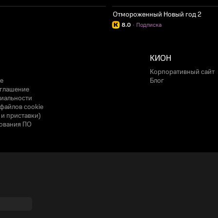
Отмороженный Новый год 2
8.0
·
Подписка
КИОН
Корпоративный сайт
е
Блог
оглашение
иальности
файлов cookie
 и приставки)
ования ПО