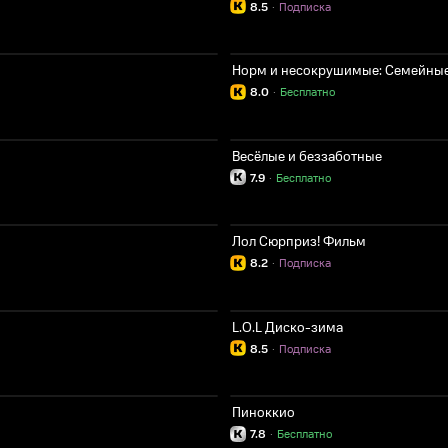
8.5
·
Подписка
Норм и несокрушимые: Семейные
8.0
·
Бесплатно
Весёлые и беззаботные
7.9
·
Бесплатно
Лол Сюрприз! Фильм
8.2
·
Подписка
L.O.L Диско-зима
8.5
·
Подписка
Пиноккио
7.8
·
Бесплатно