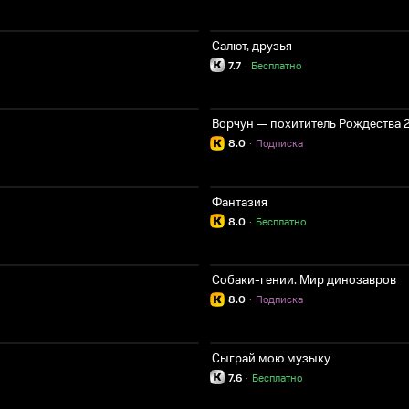
Салют, друзья
7.7
·
Бесплатно
Ворчун — похититель Рождества 
8.0
·
Подписка
Фантазия
8.0
·
Бесплатно
Собаки-гении. Мир динозавров
8.0
·
Подписка
Сыграй мою музыку
7.6
·
Бесплатно