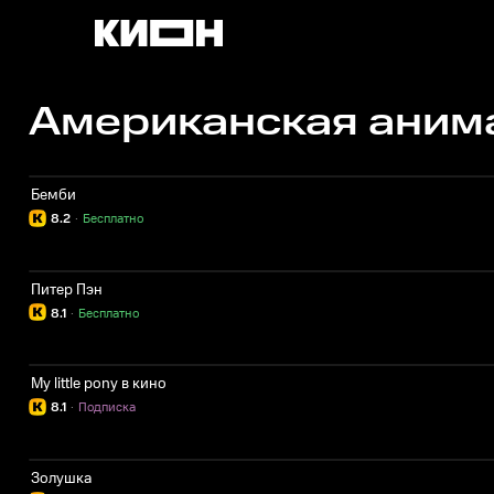
Американская аним
Бемби
8.2
·
Бесплатно
Питер Пэн
8.1
·
Бесплатно
My little pony в кино
8.1
·
Подписка
Золушка