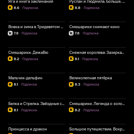
Яга и книга заклинаний
Руслан и Людмила. Больше, чем сказка
8.6
·
Подписка
8.8
·
Подписка
Вовка и зима в Тридевятом царстве
Смешарики снимают кино
7.9
·
Подписка
7.8
·
Подписка
Смешарики. ДежаВю
Снежная королева: Зазеркалье
8.2
·
Подписка
8.1
·
Подписка
Мальчик-дельфин
Великолепная пятёрка
8.1
·
Подписка
8.3
·
Подписка
Белка и Стрелка. Звёздные собаки
Смешарики. Легенда о золотом драконе
8.1
·
Подписка
8.2
·
Подписка
Принцесса и дракон
Большое путешествие. Вокруг света