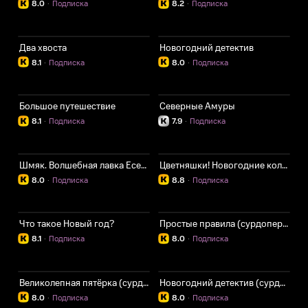
8.0
·
Подписка
8.2
·
Подписка
Два хвоста
Новогодний детектив
8.1
·
Подписка
8.0
·
Подписка
Большое путешествие
Северные Амуры
8.1
·
Подписка
7.9
·
Подписка
Шмяк. Волшебная лавка Есении
Цветняшки! Новогодние колыбельные
8.0
·
Подписка
8.8
·
Подписка
Что такое Новый год?
Простые правила (сурдоперевод + субтитры)
8.1
·
Подписка
8.0
·
Подписка
Великолепная пятёрка (сурдоперевод + субтитры)
Новогодний детектив (сурдоперевод + субтитры)
8.0
·
Подписка
8.0
·
Подписка