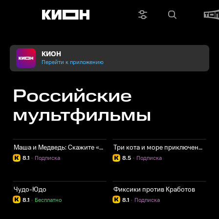
КИОН
Перейти к приложению
Российские
мультфильмы
Маша и Медведь: Скажите «Ой!»
Три кота и море приключений
8.1
·
Подписка
8.5
·
Подписка
Чудо-Юдо
Фиксики против Кработов
8.1
·
Бесплатно
8.1
·
Подписка