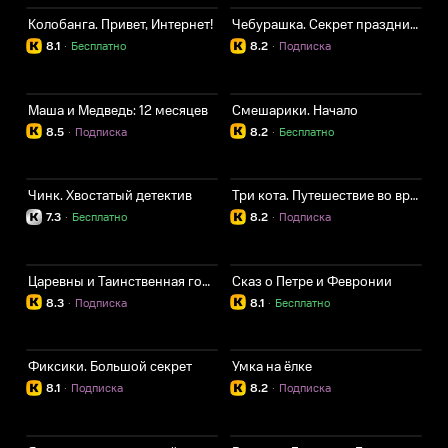
Колобанга. Привет, Интернет!
Чебурашка. Секрет праздника
8.1
·
Бесплатно
8.2
·
Подписка
Маша и Медведь: 12 месяцев
Смешарики. Начало
8.5
·
Подписка
8.2
·
Бесплатно
Чинк. Хвостатый детектив
Три кота. Путешествие во времени
7.3
·
Бесплатно
8.2
·
Подписка
Царевны и Таинственная гостья
Сказ о Петре и Февронии
8.3
·
Подписка
8.1
·
Бесплатно
Фиксики. Большой секрет
Умка на ёлке
8.1
·
Подписка
8.2
·
Подписка