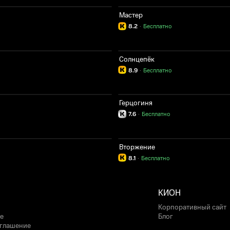
Мастер
8.2
·
Бесплатно
Солнцепёк
8.9
·
Бесплатно
Герцогиня
7.6
·
Бесплатно
Вторжение
8.1
·
Бесплатно
КИОН
Корпоративный сайт
е
Блог
оглашение