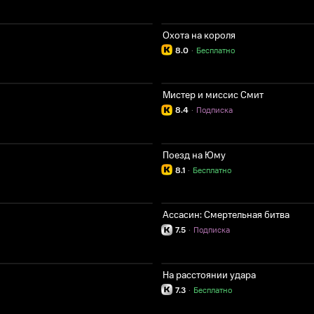
Охота на короля
8.0
·
Бесплатно
Мистер и миссис Смит
8.4
·
Подписка
Поезд на Юму
8.1
·
Бесплатно
Ассасин: Смертельная битва
7.5
·
Подписка
На расстоянии удара
7.3
·
Бесплатно