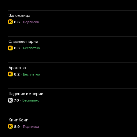
Заложница
8.6
·
Подписка
Славные парни
8.3
·
Бесплатно
Братство
8.2
·
Бесплатно
Падение империи
7.0
·
Бесплатно
Кинг Конг
8.9
·
Подписка