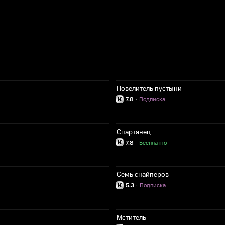
Повелитель пустыни
7.8
·
Подписка
Спартанец
7.8
·
Бесплатно
Семь снайперов
5.3
·
Подписка
Мститель