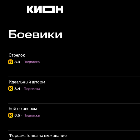
Боевики
Стрелок
8.9
·
Подписка
Идеальный шторм
8.4
·
Подписка
Бой со зверем
8.5
·
Подписка
Форсаж. Гонка на выживание