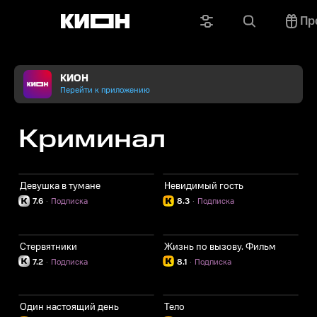
Пр
КИОН
Перейти к приложению
Криминал
Девушка в тумане
Невидимый гость
7.6
·
Подписка
8.3
·
Подписка
Стервятники
Жизнь по вызову. Фильм
7.2
·
Подписка
8.1
·
Подписка
Один настоящий день
Тело