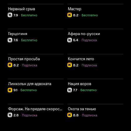
Нервный срыв
Мастер
7.9
·
Бесплатно
8.2
·
Бесплатно
Герцогиня
Афера по-русски
7.6
·
Бесплатно
6.4
·
Подписка
Простая просьба
Кончится лето
8.2
·
Подписка
8.2
·
Подписка
Линкольн для адвоката
Нация воров
9.1
·
Бесплатно
7.7
·
Бесплатно
Форсаж. На пределе скорости
Охота за тенью
2.8
·
Подписка
8.8
·
Подписка