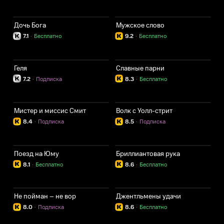
Дочь Бога
Мужское слово
7.1
·
Бесплатно
9.2
·
Бесплатно
Геля
Славные парни
7.2
·
Подписка
8.3
·
Бесплатно
Мистер и миссис Смит
Волк с Уолл-стрит
8.4
·
Подписка
8.5
·
Подписка
Поезд на Юму
Бриллиантовая рука
8.1
·
Бесплатно
8.6
·
Бесплатно
Не пойман – не вор
Джентльмены удачи
8.0
·
Подписка
8.6
·
Бесплатно