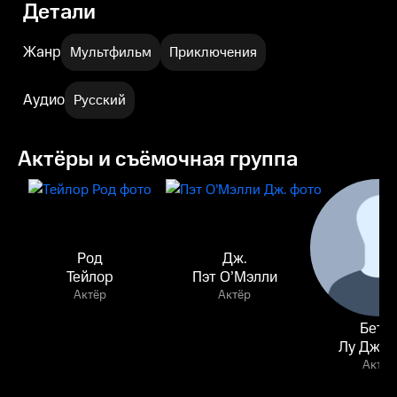
Детали
Жанр
Мультфильм
Приключения
Аудио
Русский
Актёры и съёмочная группа
Род
Дж.
Тейлор
Пэт О’Мэлли
Актёр
Актёр
Бетт
Лу Джер
Актёр