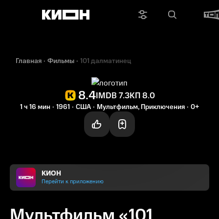
Главная
Фильмы
101 далматинец
8.4
IMDB 7.3
КП 8.0
1 ч 16 мин
1961
США
Мультфильм, Приключения
0+
КИОН
Перейти к приложению
Мультфильм «101