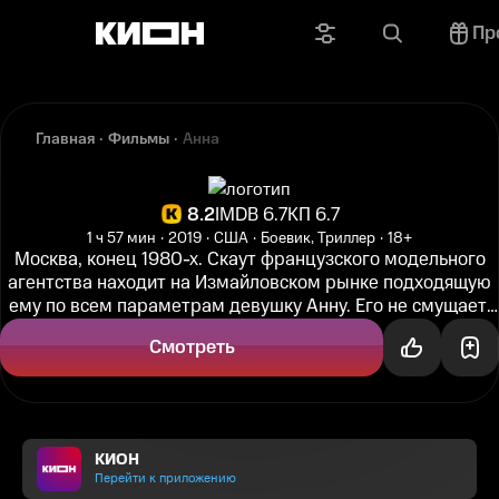
Пр
Главная
Фильмы
Анна
8.2
IMDB 6.7
КП 6.7
1 ч 57 мин
2019
США
Боевик, Триллер
18+
Москва, конец 1980-х. Скаут французского модельного
агентства находит на Измайловском рынке подходящую
ему по всем параметрам девушку Анну. Его не смущает,
что потенциальная...
Смотреть
КИОН
Перейти к приложению