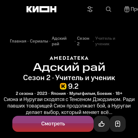
Пр
Адский
Сезон
Учитель и
Главная
Сериалы
рай
2
ученик
Адский рай
Сезон 2 · Учитель и ученик
9.2
2 сезона
2023
Япония
Мультфильм, Боевик
18+
Сиона и Нуругаи сходятся с Тенсеном Дзюдзином. Ради
павших товарищей Сион продолжает бой, а Нуругаи
делает выбор, который меняет всё...
Смотреть