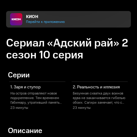
КИОН
Перейти к приложению
Сериал «Адский рай» 2
сезон 10 серия
Серии
1. Заря и ступор
2. Реальность и иллюзия
На остров отправляют новое
Безумная схватка двух воинов
П
подкрепление. Тем временем
едва не заканчивается гибелью
Габимару, утративший память
обоих. Сагири замечает, что с
из-за тао, сталкивается с
Габимару происходит нечто
у
23 минуты
23 минуты
Тёбэем и теряет былую
куда страшнее ран.
точность.
Описание