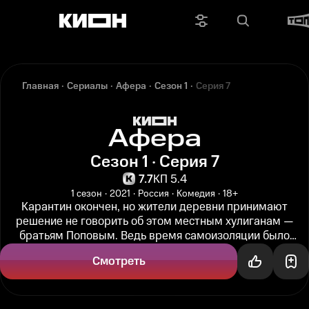
Главная
Сериалы
Афера
Сезон 1
Серия 7
Афера
Сезон 1 · Серия 7
7.7
КП 5.4
1 сезон
2021
Россия
Комедия
18+
Карантин окончен, но жители деревни принимают
решение не говорить об этом местным хулиганам —
братьям Поповым. Ведь время самоизоляции было
самым спокойным за всю историю...
Смотреть