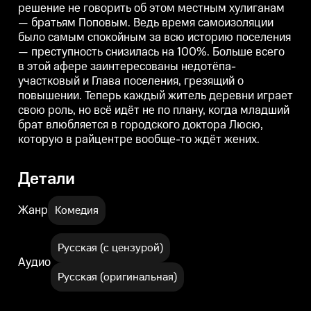
решение не говорить об этом местным хулиганам
повышении. Теперь каждый
повышении. Теперь каждый
— братьям Поповым. Ведь время самоизоляции
житель деревни играет свою
житель деревни играет свою
ж
роль, но всё идёт не по плану,
роль, но всё идёт не по плану,
р
было самым спокойным за всю историю поселения
когда младший брат
когда младший брат
— преступность снизилась на 100%. Больше всего
влюбляется в городского
влюбляется в городского
в
доктора Люсю, которую в
доктора Люсю, которую в
д
в этой афере заинтересованы недотёпа-
райцентре вообще-то ждёт
райцентре вообще-то ждёт
участковый и Глава поселения, грезящий о
жених.
жених.
повышении. Теперь каждый житель деревни играет
свою роль, но всё идёт не по плану, когда младший
брат влюбляется в городского доктора Люсю,
которую в райцентре вообще-то ждёт жених.
Детали
Жанр
Комедия
Русская (с цензурой)
Аудио
Русская (оригинальная)