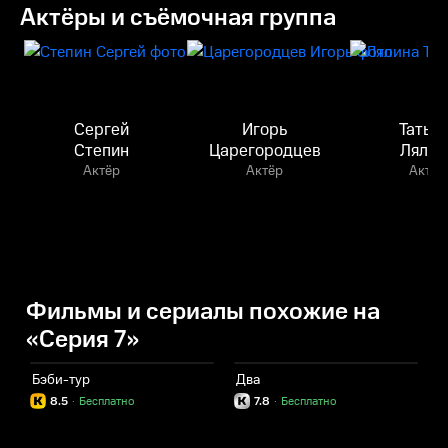
Актёры и съёмочная группа
Сергей
Игорь
Татья
Степин
Царегородцев
Лялин
Актёр
Актёр
Актёр
Фильмы и сериалы похожие на
«Серия 7»
Бэби-тур
Два
О
8.5
·
Бесплатно
7.8
·
Бесплатно