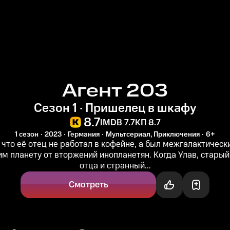
Агент 203
Сезон 1 · Пришелец в шкафу
8.7
IMDB 7.7
КП 8.7
1 сезон
2023
Германия
Мультсериал, Приключения
6+
, что её отец не работал в кофейне, а был межгалактическ
 планету от вторжений инопланетян. Когда Улав, старый
отца и странный...
Смотреть