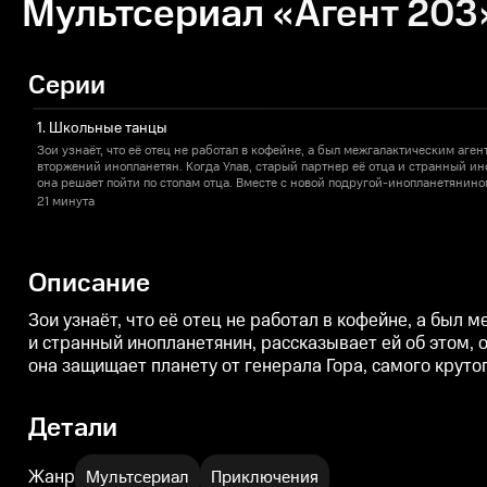
Мультсериал «Агент 203»
Серии
1. Школьные танцы
Зои узнаёт, что её отец не работал в кофейне, а был межгалактическим аге
вторжений инопланетян. Когда Улав, старый партнер её отца и странный ин
она решает пойти по стопам отца. Вместе с новой подругой-инопланетянин
она защищает планету от генерала Гора, самого крутого инопланетянина, в 
21 минута
Описание
Зои узнаёт, что её отец не работал в кофейне, а был
и странный инопланетянин, рассказывает ей об этом, 
она защищает планету от генерала Гора, самого круто
Детали
Жанр
Мультсериал
Приключения