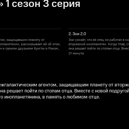
 1 сезон 3 серия
2. Зои 2.0
нтом, защищавшим планету от
Зои узнаёт, что её отец не работал в
опланетянин, рассказывает ей об этом,
вторжений инопланетян. Когда Улав, с
ом и своими друзьями Куигли и Роком
она решает пойти по стопам отца. Вм
память о любимом отце.
она защищает планету от генерала Гор
21 минута
 межгалактическим агентом, защищавшим планету от вторж
она решает пойти по стопам отца. Вместе с новой подруг
го инопланетянина, в память о любимом отце.