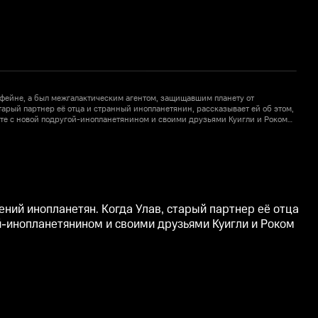
 кофейне, а был межгалактическим агентом, защищавшим планету от
З
тарый партнер её отца и странный инопланетянин, рассказывает ей об этом,
в
есте с новой подругой-инопланетянином и своими друзьями Куигли и Роком
о
а, самого крутого инопланетянина, в память о любимом отце.
о
2
ений инопланетян. Когда Улав, старый партнер её отца
ой-инопланетянином и своими друзьями Куигли и Роком