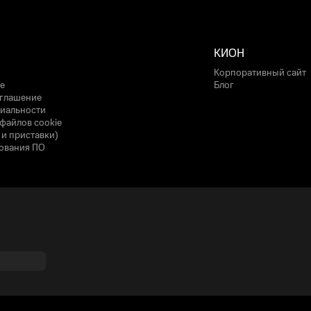
КИОН
Корпоративный сайт
е
Блог
оглашение
иальности
файлов cookie
 и приставки)
ования ПО