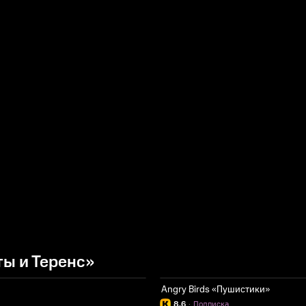
ы и Теренс»
Angry Birds «Пушистики»
8.6
·
Подписка