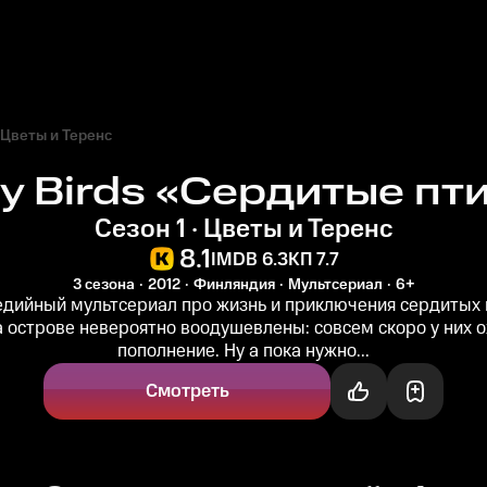
Цветы и Теренс
y Birds «Сердитые пт
Сезон 1 · Цветы и Теренс
8.1
IMDB 6.3
КП 7.7
3 сезона
2012
Финляндия
Мультсериал
6+
дийный мультсериал про жизнь и приключения сердитых 
а острове невероятно воодушевлены: совсем скоро у них 
пополнение. Ну а пока нужно...
Смотреть