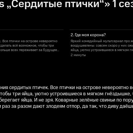
s „Сердитые птички“» 1 се
2. Где моя корона?
 Все птички на острове невероятно
Яркий комедийный мультсериал про жи
сделать всё возможное, чтобы три
воодушевлены: совсем скоро у них ожи
больше всех переживает за будущее
яйца, уютно устроившиеся в мягком г
рные зелёные свиньи по поручению
потомство и с полной самоотверженно
2 минуты
ичницу. Но сердитые птички раз за
своего короля хотят украсть драгоцен
разом дают злодеям отпор, да так, что
ия сердитых птичек. Все птички на острове невероятно 
чтобы три яйца, уютно устроившиеся в мягком гнёздышке,
ерегает яйца. И не зря. Коварные зелёные свиньи по пору
 раз за разом дают злодеям отпор, да так, что диву даёшь