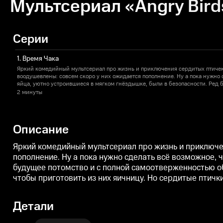
Мультсериал «Angry Bird
Серии
1. Время Чака
Яркий комедийный мультсериал про жизнь и приключения сердитых птичек.
воодушевлены: совсем скоро у них ожидается пополнение. Ну а пока нужно 
яйца, уютно устроившиеся в мягком гнёздышке, были в безопасности. Ред 
потомство и с полной самоотверженностью оберегает яйца. И не зря. Кова
2 минуты
своего короля хотят украсть драгоценные яйца, чтобы приготовить из них я
разом дают злодеям отпор, да так, что диву даёшься!
Описание
Яркий комедийный мультсериал про жизнь и приключен
пополнение. Ну а пока нужно сделать всё возможное, 
будущее потомство и с полной самоотверженностью об
чтобы приготовить из них яичницу. Но сердитые птички
Детали