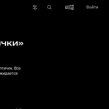
Войти
ички»
птичек. Все
ожидается