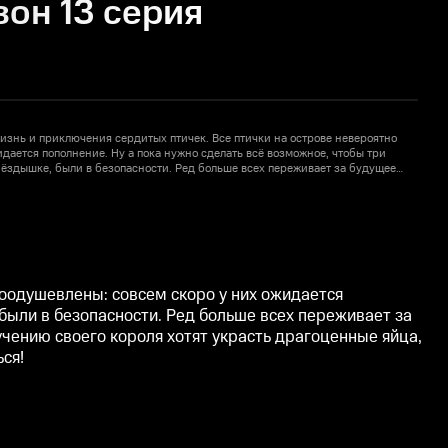
зон 13 серия
знь и приключения сердитых птичек. Все птички на острове невероятно
Я
дается пополнение. Ну а пока нужно сделать всё возможное, чтобы три
в
нёздышке, были в безопасности. Ред больше всех переживает за будущее
я
стью оберегает яйца. И не зря. Коварные зелёные свиньи по поручению
п
ные яйца, чтобы приготовить из них яичницу. Но сердитые птички раз за
с
 диву даёшься!
р
воодушевлены: совсем скоро у них ожидается
 были в безопасности. Ред больше всех переживает за
чению своего короля хотят украсть драгоценные яйца,
ся!