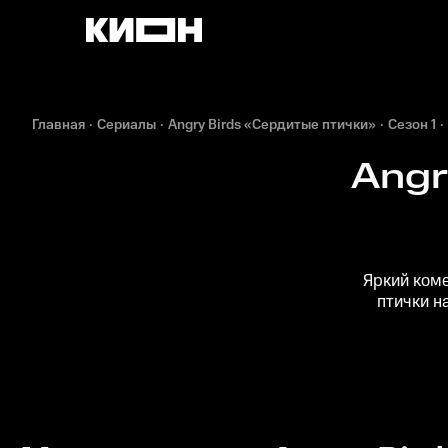
Главная
Сериалы
Angry Birds «Сердитые птички»
Сезон 1
Angr
Яркий коме
птички н