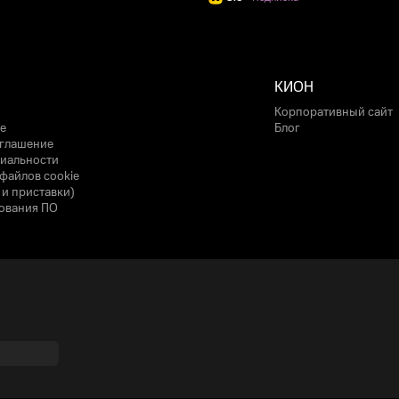
КИОН
Корпоративный сайт
е
Блог
оглашение
иальности
файлов cookie
 и приставки)
ования ПО