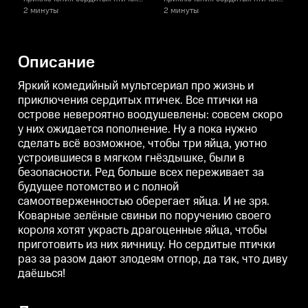
Все птички на острове
Все птички на острове
В
2 минуты
2 минуты
невероятно воодушевлены:
невероятно воодушевлены:
совсем скоро у них ожидается
совсем скоро у них ожидается
с
пополнение. Ну а пока нужно
пополнение. Ну а пока нужно
п
сделать всё возможное, чтобы
сделать всё возможное, чтобы
с
Описание
три яйца, уютно устроившиеся в
три яйца, уютно устроившиеся в
т
мягком гнёздышке, были в
мягком гнёздышке, были в
безопасности. Ред больше всех
безопасности. Ред больше всех
б
Яркий комедийный мультсериал про жизнь и
переживает за будущее
переживает за будущее
приключения сердитых птичек. Все птички на
потомство и с полной
потомство и с полной
п
острове невероятно воодушевлены: совсем скоро
самоотверженностью оберегает
самоотверженностью оберегает
яйца. И не зря. Коварные
яйца. И не зря. Коварные
я
у них ожидается пополнение. Ну а пока нужно
зелёные свиньи по поручению
зелёные свиньи по поручению
сделать всё возможное, чтобы три яйца, уютно
своего короля хотят украсть
своего короля хотят украсть
с
драгоценные яйца, чтобы
драгоценные яйца, чтобы
устроившиеся в мягком гнёздышке, были в
приготовить из них яичницу. Но
приготовить из них яичницу. Но
п
безопасности. Ред больше всех переживает за
сердитые птички раз за разом
сердитые птички раз за разом
с
будущее потомство и с полной
дают злодеям отпор, да так, что
дают злодеям отпор, да так, что
д
диву даёшься!
диву даёшься!
д
самоотверженностью оберегает яйца. И не зря.
Коварные зелёные свиньи по поручению своего
короля хотят украсть драгоценные яйца, чтобы
приготовить из них яичницу. Но сердитые птички
раз за разом дают злодеям отпор, да так, что диву
даёшься!