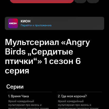
КИОН
Перейти к приложению
Мультсериал «Angry
Birds „Сердитые
птички“» 1 сезон 6
серия
Серии
1. Время Чака
2. Где моя корона?
Яркий комедийный
Яркий комедийный
мультсериал про жизнь и
мультсериал про жизнь и
м
приключения сердитых птичек.
приключения сердитых птичек.