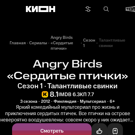
Angry Birds
Сезон
Талантливые
Главная
Сериалы
«Сердитые
1
свинки
птички»
Angry Birds
«Сердитые птички»
Сезон 1 · Талантливые свинки
8.1
IMDB 6.3
КП 7.7
3 сезона
2012
Финляндия
Мультсериал
6+
Яркий комедийный мультсериал про жизнь и
приключения сердитых птичек. Все птички на острове
невероятно воодушевлены: совсем скоро у них ожидается
пополнение. Ну а пока нужно...
Смотреть