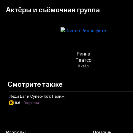
Актёры и съёмочная группа
Ринна
Паатсо
Актёр
Смотрите также
Леди Баг и Супер-Кот: Париж
8.6
·
Подписка
Разделы
Помощь