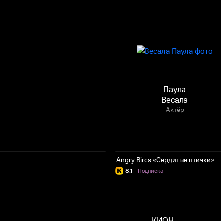
Паула
Весала
Актёр
Angry Birds «Сердитые птички»
8.1
·
Подписка
КИОН