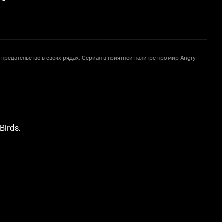
предательство в своих рядах. Cериал в приятной палитре про мир Angry
С
B
Birds.