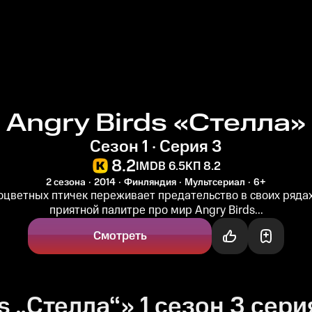
Angry Birds «Стелла»
Сезон 1 · Серия 3
8.2
IMDB 6.5
КП 8.2
2 сезона
2014
Финляндия
Мультсериал
6+
оцветных птичек переживает предательство в своих рядах
приятной палитре про мир Angry Birds...
Смотреть
 „Стелла“» 1 сезон 3 сери