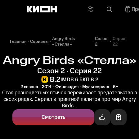
Пр
Angry Birds
Сезон
Серия
Главная
Сериалы
«Стелла»
2
22
Angry Birds «Стелла»
Сезон 2 · Серия 22
8.2
IMDB 6.5
КП 8.2
2 сезона
2014
Финляндия
Мультсериал
6+
Стая разноцветных птичек переживает предательство в
своих рядах. Cериал в приятной палитре про мир Angry
Birds...
Смотреть