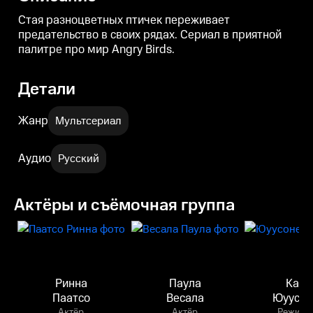
Стая разноцветных птичек переживает
предательство в своих рядах. Cериал в приятной
палитре про мир Angry Birds.
Детали
Жанр
Мультсериал
Аудио
Русский
Актёры и съёмочная группа
Ринна
Паула
Кари
Паатсо
Весала
Юуусон
Актёр
Актёр
Режисс