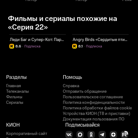
Фильмы и сериалы похожие на
«Серия 22»
Леди Баг и Супер-Кот: Париж
Angry Birds «Сердитые птички»
A
8.6
·
Подписка
8.1
·
Подписка
Разделы
Помощь
Главная
Справка
Телеканалы
Отправить обращение
Фильмы
Пользовательское соглашение
Сериалы
Политика конфиденциальности
Политика обработки файлов cookie
Устройства КИОН (ТВ и приставки)
Документация пользования ПО
КИОН
Подписывайся
Корпоративный сайт