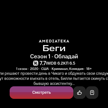
Беги
Сезон 1 · Обладай
7.7
IMDB 6.2
КП 6.5
1 сезон
2020
США
Криминал, Комедия
18+
ли решают провести день в Чикаго и обдумать свои след
ут возможности въехать в отель, Билли пытается скинуть с
бывшую ассистентку...
Смотреть