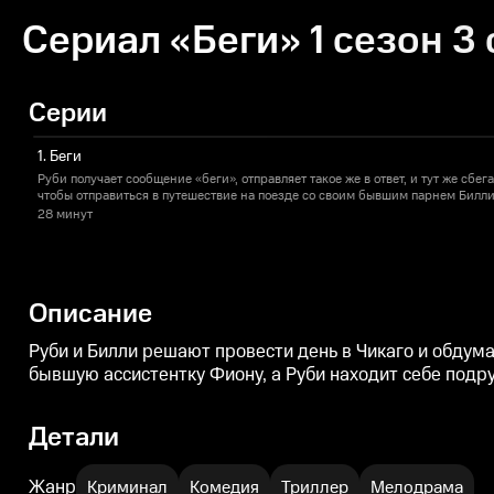
Сериал «Беги» 1 сезон 3
Серии
1. Беги
Руби получает сообщение «беги», отправляет такое же в ответ, и тут же сбег
чтобы отправиться в путешествие на поезде со своим бывшим парнем Билли
28 минут
Описание
Руби и Билли решают провести день в Чикаго и обдума
бывшую ассистентку Фиону, а Руби находит себе подр
Детали
Жанр
Криминал
Комедия
Триллер
Мелодрама