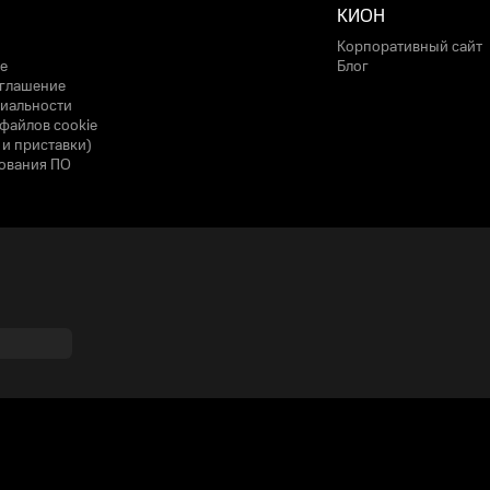
КИОН
Корпоративный сайт
е
Блог
оглашение
иальности
файлов cookie
 и приставки)
ования ПО