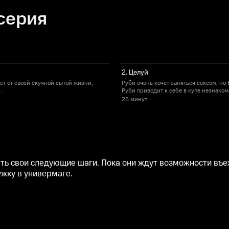
 серия
2. Целуй
ает от своей скучной сытой жизни,
Руби очень хочет заняться сексом, но 
.
Руби приводит к себе в купе незнаком
25 минут
ть свои следующие шаги. Пока они ждут возможности въеха
ужку в универмаге.