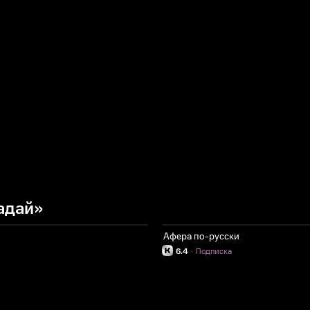
адай»
Афера по-русски
6.4
·
Подписка