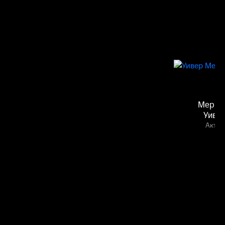
Мерри
Уиве
Актёр