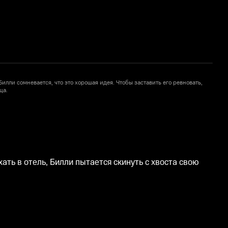
Билли сомневается, что это хорошая идея. Чтобы заставить его ревновать,
Р
ца.
в
в
ть в отель, Билли пытается скинуть с хвоста свою