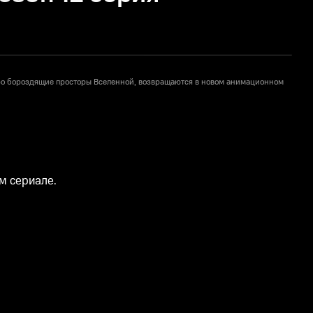
бро бороздящие просторы Вселенной, возвращаются в новом анимационном
с
м сериале.