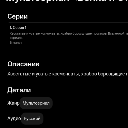
Серии
1. Серия 1
Хвостатые и усатые космонавты, храбро бороздящие просторы Вселенной,
сериале.
6 минут
Описание
Хвостатые и усатые космонавты, храбро бороздящие 
Детали
Жанр
Мультсериал
Аудио
Русский