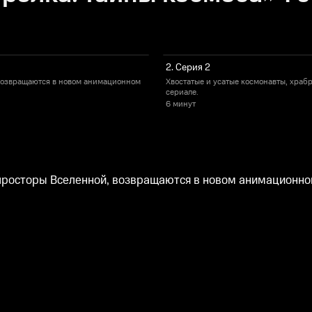
2. Серия 2
 возвращаются в новом анимационном
Хвостатые и усатые космонавты, хра
сериале.
6 минут
просторы Вселенной, возвращаются в новом анимационно