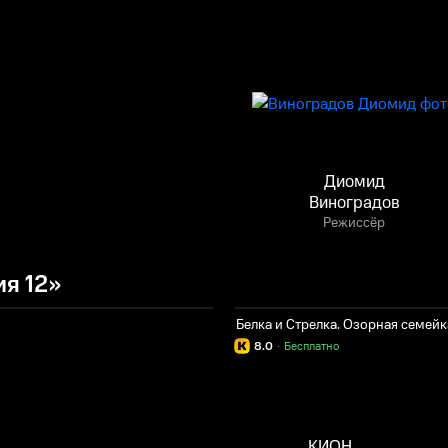
Диомид
Виноградов
Режиссёр
я 12»
Белка и Стрелка. Озорная семейк
8.0
·
Бесплатно
КИОН