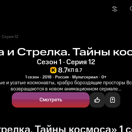
Серия 12
а и Стрелка. Тайны ко
Сезон 1 · Серия 12
8.7
КП 8.7
1 сезон
2018
Россия
Мультсериал
0+
ые и усатые космонавты, храбро бороздящие просторы Вс
возвращаются в новом анимационном сериале...
Смотреть
релка. Тайны космоса» 1 с