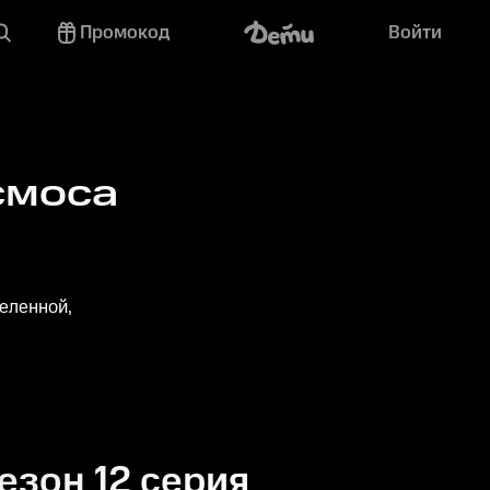
Промокод
Войти
смоса
еленной,
езон 12 серия