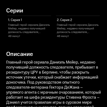
Серии
1. Серия 1
2. Серия 2
Главный герой сериала Даниэль
Главный герой сериала Даниэль
Мейер, недавно получивший
Мейер, недавно получивший
должность следователя,
должность следователя,
д
прибывает в резидентуру ЦРУ в
прибывает в резидентуру ЦРУ в
п
49 минут
48 минут
Берлине, чтобы раскрыть
Берлине, чтобы раскрыть
Б
источник утечки, который
источник утечки, который
и
снабжает информацией
снабжает информацией
доносчика. Под руководством
доносчика. Под руководством
д
Описание
опытного следователя-ветерана
опытного следователя-ветерана
о
Гектора ДеЖана – упрямого
Гектора ДеЖана – упрямого
Г
агента с мрачным очарованием,
агента с мрачным очарованием,
а
Главный герой сериала Даниэль Мейер, недавно
который работает на шефа
который работает на шефа
к
получивший должность следователя, прибывает в
резидентуры Стивена Фроста –
резидентуры Стивена Фроста –
резидентуру ЦРУ в Берлине, чтобы раскрыть
Дэниел учится правилам игры в
Дэниел учится правилам игры в
Д
суровом мире
суровом мире
источник утечки, который снабжает информацией
профессиональных агентов,
профессиональных агентов,
доносчика. Под руководством опытного
полном опасностей,
полном опасностей,
п
предательства, моральных
предательства, моральных
п
следователя-ветерана Гектора ДеЖана –
компромиссов.
компромиссов.
упрямого агента с мрачным очарованием, который
работает на шефа резидентуры Стивена Фроста –
Дэниел учится правилам игры в суровом мире