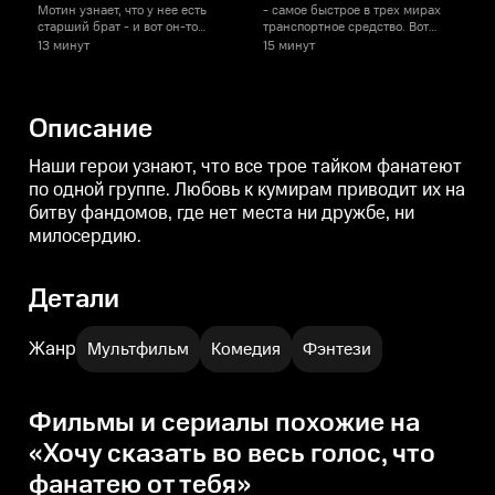
Мотин узнает, что у нее есть
- самое быстрое в трех мирах
старший брат - и вот он-то
транспортное средство. Вот
унаследовал от родителей силу
только ездить на работу на нем
к
13 минут
15 минут
1
богов и демонов. Хуже того - он
никак не получается.
в
популярный блогер!
п
Описание
Наши герои узнают, что все трое тайком фанатеют
по одной группе. Любовь к кумирам приводит их на
битву фандомов, где нет места ни дружбе, ни
милосердию.
Детали
Жанр
Мультфильм
Комедия
Фэнтези
Фильмы и сериалы похожие на
«Хочу сказать во весь голос, что
фанатею от тебя»