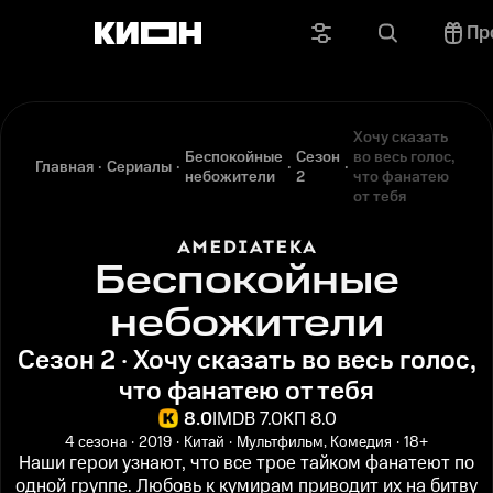
Пр
Хочу сказать
Беспокойные
Сезон
во весь голос,
Главная
Сериалы
небожители
2
что фанатею
от тебя
Беспокойные
небожители
Сезон 2 · Хочу сказать во весь голос,
что фанатею от тебя
8.0
IMDB 7.0
КП 8.0
4 сезона
2019
Китай
Мультфильм, Комедия
18+
Наши герои узнают, что все трое тайком фанатеют по
одной группе. Любовь к кумирам приводит их на битву