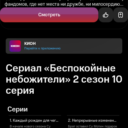
фандомов, где нет места ни дружбе, ни милосердию...
Смотреть
КИОН
Перейти к приложению
Сериал «Беспокойные
небожители» 2 сезон 10
серия
Серии
1. Каждый рожден для чего-то
2. Непрерывные изменения – тоже вид постоянства.
В начале нового сезона Су
Брат оставил Су Мотин подарок
С