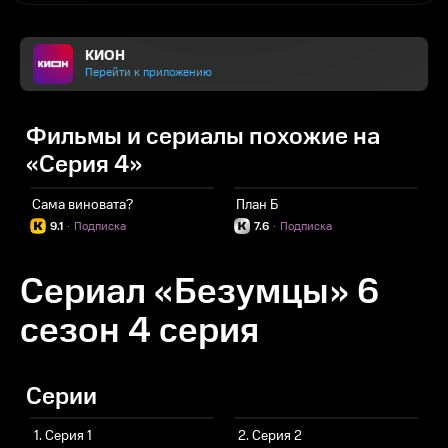
КИОН
Перейти к приложению
Фильмы и сериалы похожие на
«Серия 4»
Сама виновата?
План Б
О
9.1
·
Подписка
7.6
·
Подписка
Сериал «Безумцы» 6
сезон 4 серия
Серии
1. Серия 1
2. Серия 2