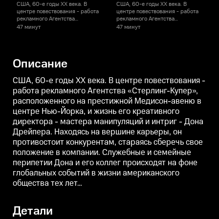
США, 60-е годы ХХ века. В
США, 60-е годы ХХ века. В
С
центре повествования - работа
центре повествования - работа
ц
рекламного Агентства
рекламного Агентства
р
«Стерлинг-Купер»,
«Стерлинг-Купер»,
«
47 минут
47 минут
расположенного на престижной
расположенного на престижной
Медисон-авеню в центре Нью-
Медисон-авеню в центре Нью-
Йорка, и жизнь его креативного
Йорка, и жизнь его креативного
Й
директора - мастера
директора - мастера
д
Описание
манипуляций и интриг - Дона
манипуляций и интриг - Дона
м
Дрейпера. Находясь на
Дрейпера. Находясь на
Д
вершине карьеры, он
вершине карьеры, он
США, 60-е годы ХХ века. В центре повествования -
противостоит конкурентам,
противостоит конкурентам,
п
работа рекламного Агентства «Стерлинг-Купер»,
стараясь сберечь свое
стараясь сберечь свое
с
расположенного на престижной Медисон-авеню в
положение в компании.
положение в компании.
п
Служебные и семейные
Служебные и семейные
центре Нью-Йорка, и жизнь его креативного
перипетии Дона и его коллег
перипетии Дона и его коллег
п
директора - мастера манипуляций и интриг - Дона
происходят на фоне глобальных
происходят на фоне глобальных
п
событий в жизни
событий в жизни
Дрейпера. Находясь на вершине карьеры, он
американского общества тех
американского общества тех
а
противостоит конкурентам, стараясь сберечь свое
лет…
лет…
л
положение в компании. Служебные и семейные
перипетии Дона и его коллег происходят на фоне
глобальных событий в жизни американского
общества тех лет…
Детали