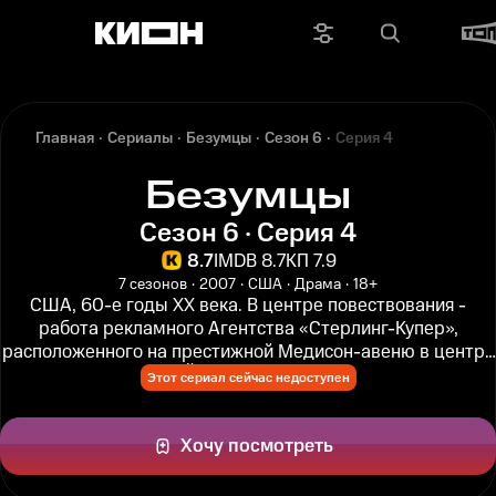
Главная
Сериалы
Безумцы
Сезон 6
Серия 4
Безумцы
Сезон 6 · Серия 4
8.7
IMDB 8.7
КП 7.9
7 сезонов
2007
США
Драма
18+
США, 60-е годы ХХ века. В центре повествования -
работа рекламного Агентства «Стерлинг-Купер»,
расположенного на престижной Медисон-авеню в центре
Нью-Йорка, и жизнь его...
Этот сериал сейчас недоступен
Хочу посмотреть