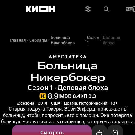
Больница
Сезон
Деловая
Главная
Сериалы
Никербокер
1
блоха
Больница
Никербокер
Сезон 1 · Деловая блоха
8.9
IMDB 8.4
КП 8.3
2 сезона
2014
США
Драма, Исторический
18+
Старая подруга Тэкери, Эбби Элфорд, приезжает в
больницу, чтобы попросить его о помощи. Она потеряла
большую часть носа из-за сифилиса, которым заразилась
от своего мужа...
Смотреть