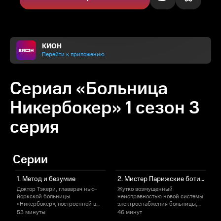
КИОН
Перейти к приложению
Сериал «Больница
Никербокер» 1 сезон 3
серия
Серии
1. Метод и безумие
2. Мистер Парижские ботинки
Доктор Тэкери, главврач нью-
Жутко возмущенный
С
йоркской больницы
неисправностью новой системы
Э
«Никербокер», построенной в
электроснабжения больницы,
ч
1900 году, борется с
Тэкери поручает Герману
О
53 минуты
46 минут
зависимостью, высоким
Барроу, жуликоватому
н