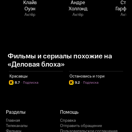
Клайв
Андре
Стив
Оуэн
Холлэнд
Гарфан
Актёр
Актёр
Актёр
Фильмы и сериалы похожие на
«Деловая блоха»
Красавцы
Остановись и гори
Ш
8.7
·
Подписка
9.2
·
Подписка
Разделы
Помощь
Главная
Справка
Телеканалы
Отправить обращение
Фильмы
Пользовательское соглашение