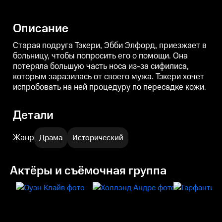
уровнем смертности и
управляющему, добыть больше
з
бюрократической коррупцией,
трупов из морга, чтобы он и его
Т
спасая жизни в мире, где еще
команда могли опробовать
н
Описание
не было антибиотиков и
новые хирургические
к
переливания крови.
процедуры.
Старая подруга Тэкери, Эбби Элфорд, приезжает в
больницу, чтобы попросить его о помощи. Она
потеряла большую часть носа из-за сифилиса,
которым заразилась от своего мужа. Тэкери хочет
испробовать на ней процедуру по пересадке кожи.
Детали
Жанр
Драма
Исторический
Актёры и съёмочная группа