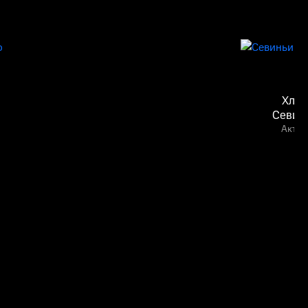
Хлоя
Севин
Актёр