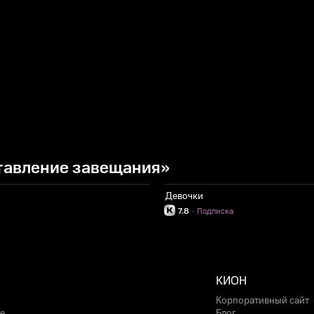
тавление завещания»
Девочки
7.8
·
Подписка
КИОН
Корпоративный сайт
е
Блог