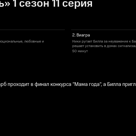
 1 сезон 11 серия
2. Виагра
моциональные, любовные и
Ники ругает Билла за неуважение к Ба
решает установить в домах сигнализа
50 минут
б проходит в финал конкурса "Мама года", а Билла приг