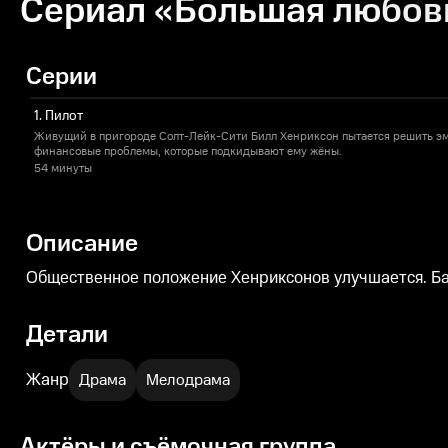
Сериал «Большая любовь»
Серии
1. Пилот
Живущий в пригороде Солт-Лейк-Сити Билл Хенриксон пытается решить э
финансовые проблемы, которые подкидывают ему жёны.
54 минуты
Описание
Общественное положение Хенриксонов улучшается. Бар
Детали
Жанр
Драма
Мелодрама
Актёры и съёмочная группа