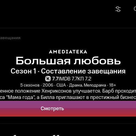
завещания
Большая любовь
Сезон 1 · Составление завещания
7.7
IMDB 7.7
КП 7.2
5 сезонов
2006
США
Драма, Мелодрама
18+
енное положение Хенриксонов улучшается. Барб проходит
са "Мама года", а Билла приглашают в престижный бизнес-
Смотреть