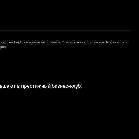
рб, хотя Барб в накладе не остаётся. Обеспокоенный угрозами Романа, Билл
О
цию.
р
лашают в престижный бизнес-клуб.