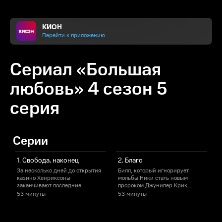
КИОН
Перейти к приложению
Сериал «Большая
любовь» 4 сезон 5
серия
Серии
1. Свобода, наконец
2. Благо
За несколько дней до открытия
Билл, который игнорирует
Б
казино Хенриксоны
мольбы Ники стать новым
о
заканчивают последние
пророком Джунипер Крик,
Б
приготовления под
подумывает выдвинуть свою
53 минуты
53 минуты
5
пристальным взглядом Томми,
кандидатуру на вакантное
К
сына партнера Билла Джерри.
место в сенате штата Юта.
о