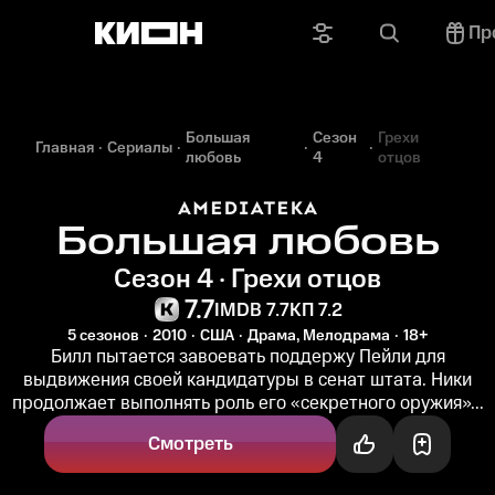
Пр
Большая
Сезон
Грехи
Главная
Сериалы
любовь
4
отцов
Большая любовь
Сезон 4 · Грехи отцов
7.7
IMDB 7.7
КП 7.2
5 сезонов
2010
США
Драма, Мелодрама
18+
Билл пытается завоевать поддержу Пейли для
выдвижения своей кандидатуры в сенат штата. Ники
продолжает выполнять роль его «секретного оружия»...
Смотреть