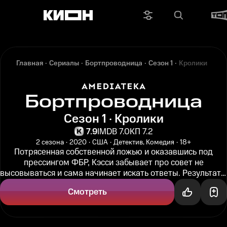
Главная
Сериалы
Бортпроводница
Сезон 1
Кролики
Бортпроводница
Сезон 1 · Кролики
7.9
IMDB 7.0
КП 7.2
2 сезона
2020
США
Детектив, Комедия
18+
Потрясенная собственной ложью и оказавшись под
прессингом ФБР, Кэсси забывает про совет не
высовываться и сама начинает искать ответы. Результаты
ошеломляют...
Смотреть